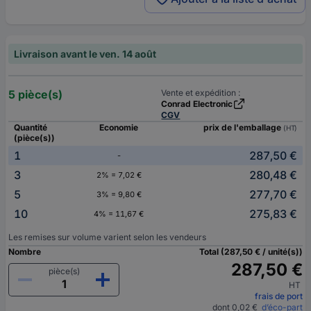
Livraison avant le ven. 14 août
5 pièce(s)
Vente et expédition :
Conrad Electronic
CGV
Quantité
Economie
prix de l'emballage
(HT)
(pièce(s))
1
287,50 €
-
3
280,48 €
2% = 7,02 €
5
277,70 €
3% = 9,80 €
10
275,83 €
4% = 11,67 €
Les remises sur volume varient selon les vendeurs
Nombre
Total (287,50 € / unité(s))
287,50 €
pièce(s)
HT
frais de port
dont 0,02 €
d’éco-part