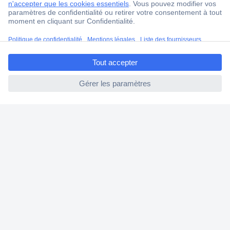
Service Client
Ma commande
ccp.user.init.failed.titl
Modes de paiement pour les professionnels
e
Modes de paiement pour les particuliers
ccp.user.init.failed
Droits de rétraction & retours
FAQ
Modes de livraison
A propos de Conrad
Conrad Your Sourcing Platform
Nouveautés & Conseils
Eco-responsabilité
ISO-certification
Vulnerability Disclosure Program