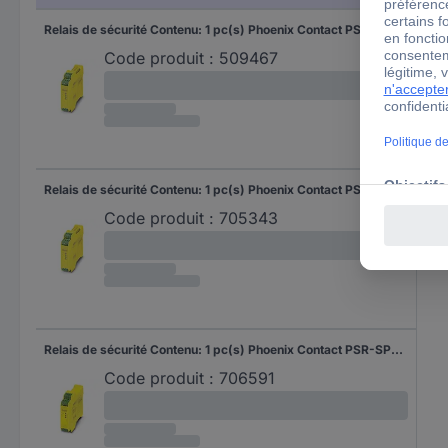
Relais de sécurité Contenu: 1 pc(s) Phoenix Contact PSR-SPP- 24UC/ESA4/2X1/1X2 2963938
Code produit :
509467
Relais de sécurité Contenu: 1 pc(s) Phoenix Contact PSR-SCP- 24UC/ESA4/2X1/1X2 2963750
Code produit :
705343
Relais de sécurité Contenu: 1 pc(s) Phoenix Contact PSR-SPP- 24UC/ESA2/4X1/1X2/B 2963954
Code produit :
706591