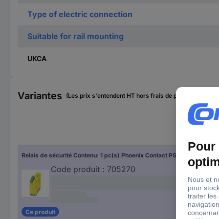
Type of electric connection
Suitable for rail mounting
UKCA
Variantes
(Les prix s'entendent HT hors frais de port)
Relais de sécurité Contenu: 1 pc(s) Phoenix Contact PSR-SCP- 24UC/ESA4/3X1/1X2/B 2963763
Code produit :
705270
Ce produit