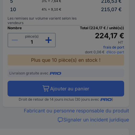
5
216,53 €
3% = 7,64 €
10
215,07 €
4% = 9,10 €
Les remises sur volume varient selon les
vendeurs
Nombre
Total (224,17 € / unité(s))
224,17 €
pièce(s)
HT
frais de port
dont 0,06 €
d’éco-part
Plus que 10 pièce(s) en stock !
Livraison gratuite avec
Ajouter au panier
Droit de retour de 14 jours inclus (30 jours avec
)
Fabricant ou personne responsable du produit
Signaler un incident juridique