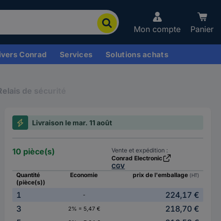
Mon compte
Panier
ivers Conrad
Services
Solutions achats
Relais de sécurité
Livraison le mar. 11 août
10 pièce(s)
Vente et expédition :
Conrad Electronic
CGV
Quantité
Economie
prix de l'emballage
(HT)
(pièce(s))
1
224,17 €
-
3
218,70 €
2% = 5,47 €