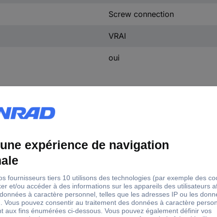
Screw connection
VRAI
oui