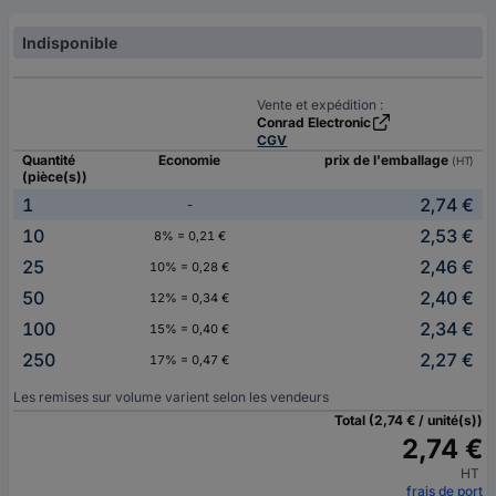
Indisponible
Vente et expédition :
Conrad Electronic
CGV
Quantité
Economie
prix de l'emballage
(HT)
(pièce(s))
1
2,74 €
-
10
2,53 €
8% = 0,21 €
25
2,46 €
10% = 0,28 €
50
2,40 €
12% = 0,34 €
100
2,34 €
15% = 0,40 €
250
2,27 €
17% = 0,47 €
Les remises sur volume varient selon les vendeurs
Total (2,74 € / unité(s))
2,74 €
HT
frais de port