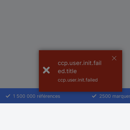
ccp.user.init.fail
ed.title
ccp.user.init.failed
1 500 000 références
2500 marque
Service Client
A propos de