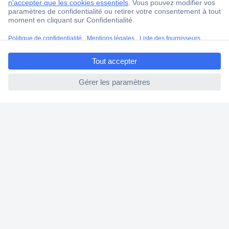
Modes de paiement pour les professionnels
Modes de paiement pour les particuliers
ccp.user.init.failed.titl
Droits de rétraction & retours
e
FAQ
ccp.user.init.failed
Modes de livraison
A propos de Conrad
Conrad Your Sourcing Platform
Nouveautés & Conseils
Eco-responsabilité
ISO-certification
Vulnerability Disclosure Program
Information REACH
Informations sur l'accessibilité