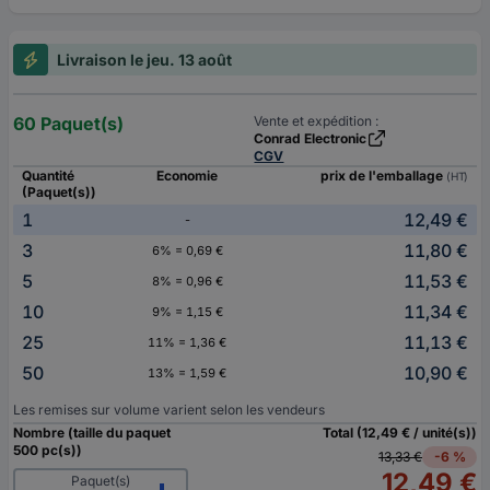
Livraison le jeu. 13 août
60 Paquet(s)
Vente et expédition :
Conrad Electronic
CGV
Quantité
Economie
prix de l'emballage
(HT)
(Paquet(s))
1
12,49 €
-
3
11,80 €
6% = 0,69 €
5
11,53 €
8% = 0,96 €
10
11,34 €
9% = 1,15 €
25
11,13 €
11% = 1,36 €
50
10,90 €
13% = 1,59 €
Les remises sur volume varient selon les vendeurs
Nombre (taille du paquet
Total (12,49 € / unité(s))
500 pc(s))
13,33 €
-6 %
12,49 €
Paquet(s)