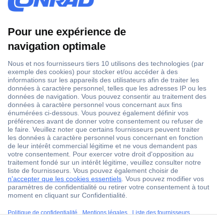
1 500 000 références
2500 marques
18 marques Conrad
Service après-vente
4 modes de livraison
Service Client
ccp.user.init.failed.titl
Ma commande