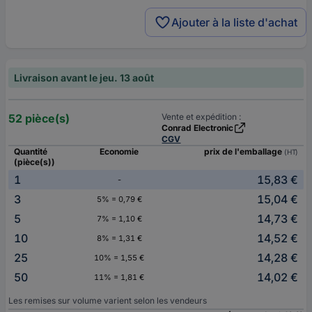
Ajouter à la liste d'achat
Livraison avant le jeu. 13 août
52 pièce(s)
Vente et expédition :
Conrad Electronic
CGV
Quantité
Economie
prix de l'emballage
(HT)
(pièce(s))
1
15,83 €
-
3
15,04 €
5% = 0,79 €
5
14,73 €
7% = 1,10 €
10
14,52 €
8% = 1,31 €
25
14,28 €
10% = 1,55 €
50
14,02 €
11% = 1,81 €
Les remises sur volume varient selon les vendeurs