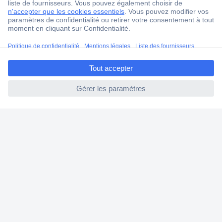
4 modes de livraison
Service Client
Ma commande
ccp.user.init.failed.titl
Modes de paiement pour les professionnels
e
Modes de paiement pour les particuliers
ccp.user.init.failed
Droits de rétraction & retours
FAQ
Modes de livraison
A propos de Conrad
Conrad Your Sourcing Platform
Nouveautés & Conseils
Eco-responsabilité
ISO-certification
Vulnerability Disclosure Program