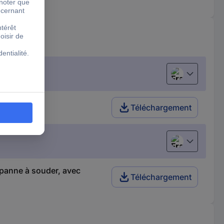
Français
ec support
Téléchargement
Français
 panne à souder, avec
Téléchargement