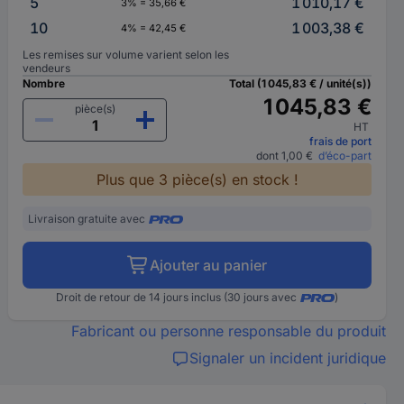
5
1 010,17 €
3% = 35,66 €
10
1 003,38 €
4% = 42,45 €
Les remises sur volume varient selon les
vendeurs
Nombre
Total (1 045,83 € / unité(s))
1 045,83 €
pièce(s)
HT
frais de port
dont 1,00 €
d’éco-part
Plus que 3 pièce(s) en stock !
Livraison gratuite avec
Ajouter au panier
Droit de retour de 14 jours inclus (30 jours avec
)
Fabricant ou personne responsable du produit
Signaler un incident juridique