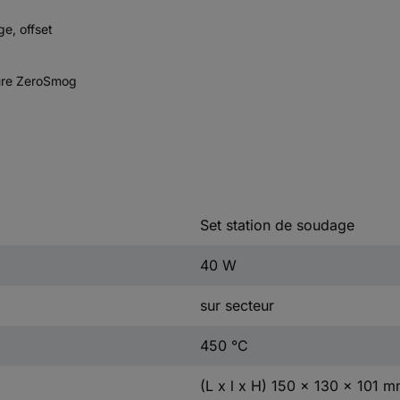
ge, offset
dure ZeroSmog
Set station de soudage
40 W
sur secteur
450 °C
(L x l x H) 150 x 130 x 101 