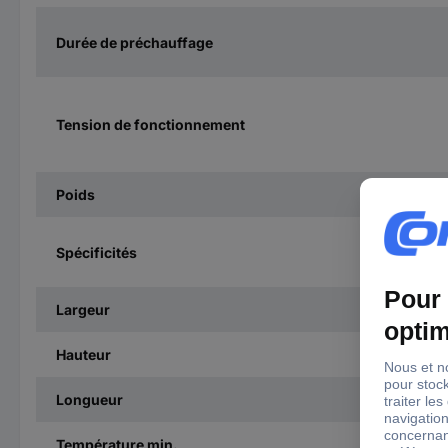
Durée de préchauffage
Tension de fonctionnement
Poids
Spécificités
Largeur
Hauteur
Longueur
Température min.