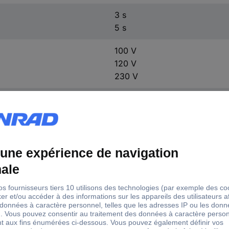
3 s
5 s
100 V
120 V
230 V
1900 g
avec panne à souder
avec support
130 mm
101 mm
150 mm
100 °C