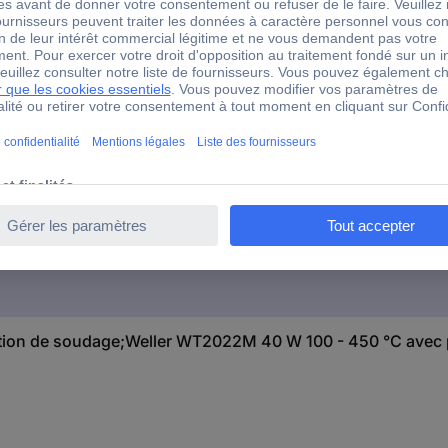
eller WT2022M 40 W 100 - 450 °C avec panne à souder, av
station de soudage;Weller WT2022M 40 W 100 - 450 °C avec