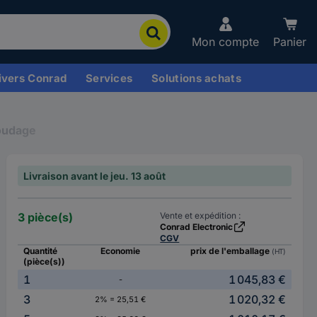
Mon compte
Panier
ivers Conrad
Services
Solutions achats
soudage
Livraison avant le jeu. 13 août
3 pièce(s)
Vente et expédition :
Conrad Electronic
CGV
Quantité
Economie
prix de l'emballage
(HT)
(pièce(s))
1
1 045,83 €
-
3
1 020,32 €
2% = 25,51 €