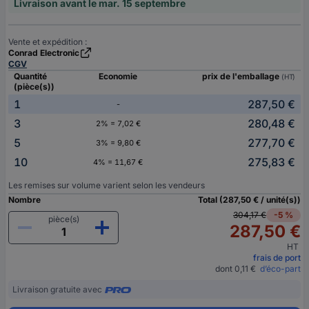
Livraison avant le mar. 15 septembre
Vente et expédition :
Conrad Electronic
CGV
Quantité
Economie
prix de l'emballage
(HT)
(pièce(s))
1
287,50 €
-
3
280,48 €
2% = 7,02 €
5
277,70 €
3% = 9,80 €
10
275,83 €
4% = 11,67 €
Les remises sur volume varient selon les vendeurs
Nombre
Total (287,50 € / unité(s))
304,17 €
-5 %
pièce(s)
287,50 €
HT
frais de port
dont 0,11 €
d’éco-part
Livraison gratuite avec