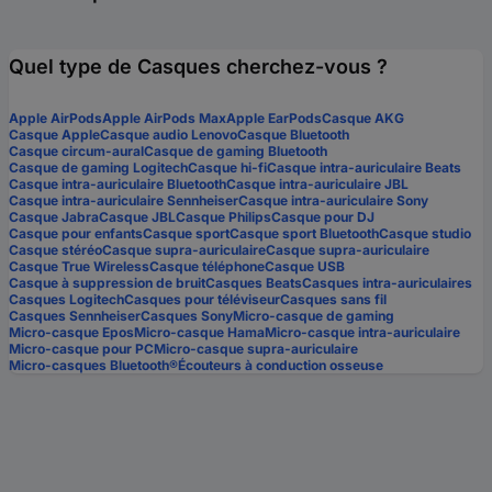
Quel type de Casques cherchez-vous ?
Apple AirPods
Apple AirPods Max
Apple EarPods
Casque AKG
Casque Apple
Casque audio Lenovo
Casque Bluetooth
Casque circum-aural
Casque de gaming Bluetooth
Casque de gaming Logitech
Casque hi-fi
Casque intra-auriculaire Beats
Casque intra-auriculaire Bluetooth
Casque intra-auriculaire JBL
Casque intra-auriculaire Sennheiser
Casque intra-auriculaire Sony
Casque Jabra
Casque JBL
Casque Philips
Casque pour DJ
Casque pour enfants
Casque sport
Casque sport Bluetooth
Casque studio
Casque stéréo
Casque supra-auriculaire
Casque supra-auriculaire
Casque True Wireless
Casque téléphone
Casque USB
Casque à suppression de bruit
Casques Beats
Casques intra-auriculaires
Casques Logitech
Casques pour téléviseur
Casques sans fil
Casques Sennheiser
Casques Sony
Micro-casque de gaming
Micro-casque Epos
Micro-casque Hama
Micro-casque intra-auriculaire
Micro-casque pour PC
Micro-casque supra-auriculaire
Micro-casques Bluetooth®
Écouteurs à conduction osseuse