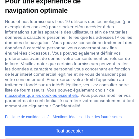
1 500 000 références
2500 marques
18 marques Conrad
Service après-vente
4 modes de livraison
Service Client
ccp.user.init.failed.titl
Ma commande
e
Modes de paiement pour les professionnels
ccp.user.init.failed