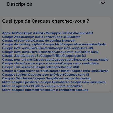
Description
Quel type de Casques cherchez-vous ?
Apple AirPods
Apple AirPods Max
Apple EarPods
Casque AKG
Casque Apple
Casque audio Lenovo
Casque Bluetooth
Casque circum-aural
Casque de gaming Bluetooth
Casque de gaming Logitech
Casque hi-fi
Casque intra-auriculaire Beats
Casque intra-auriculaire Bluetooth
Casque intra-auriculaire JBL
Casque intra-auriculaire Sennheiser
Casque intra-auriculaire Sony
Casque Jabra
Casque JBL
Casque Philips
Casque pour DJ
Casque pour enfants
Casque sport
Casque sport Bluetooth
Casque studio
Casque stéréo
Casque supra-auriculaire
Casque supra-auriculaire
Casque True Wireless
Casque téléphone
Casque USB
Casque à suppression de bruit
Casques Beats
Casques intra-auriculaires
Casques Logitech
Casques pour téléviseur
Casques sans fil
Casques Sennheiser
Casques Sony
Micro-casque de gaming
Micro-casque Epos
Micro-casque Hama
Micro-casque intra-auriculaire
Micro-casque pour PC
Micro-casque supra-auriculaire
Micro-casques Bluetooth®
Écouteurs à conduction osseuse