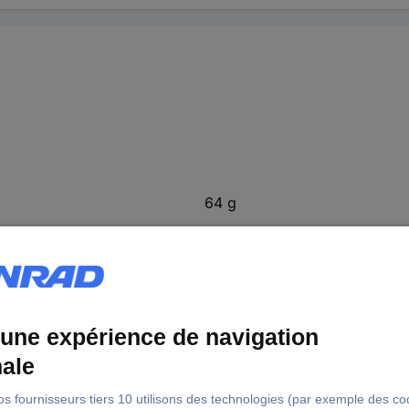
64 g
1 pc(s)
Embout fourche