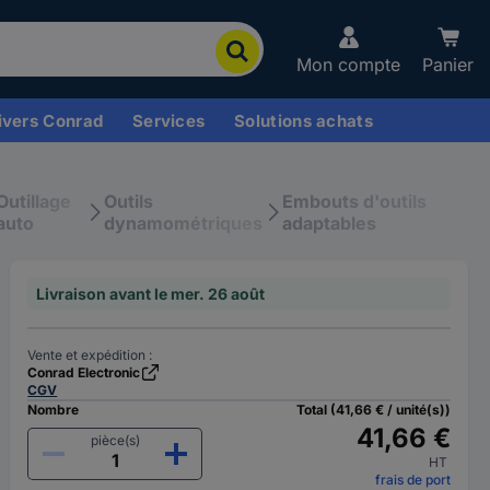
Mon compte
Panier
ivers Conrad
Services
Solutions achats
Outillage
Outils
Embouts d'outils
auto
dynamométriques
adaptables
Livraison avant le mer. 26 août
Vente et expédition :
Conrad Electronic
CGV
Nombre
Total (41,66 € / unité(s))
41,66 €
pièce(s)
HT
frais de port