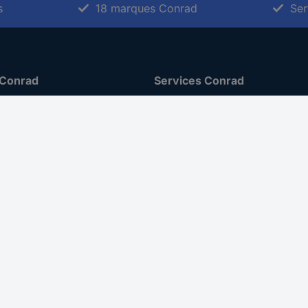
s
18 marques Conrad
Ser
 Conrad
Services Conrad
Sourcing Platform
Service devis
 Conseils
e-Procurement
ilité
Service calibration
ion
 Disclosure Program
 REACH
ur l'accessibilité
roit de rétractation
 sur les réseaux sociaux