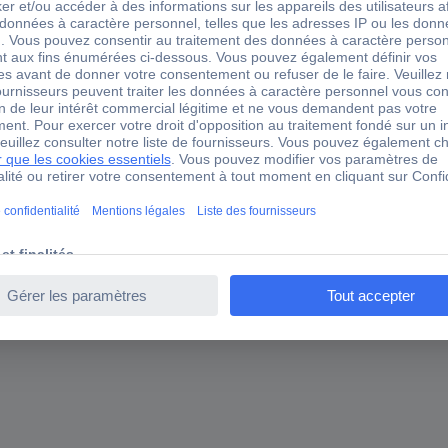
wille 58611036 Embout fourche