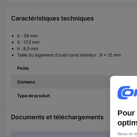
Caractéristiques techniques
b : 38 mm
S : 17,5 mm
h : 8,5 mm
Taille du logement d'outil carré intérieur : 9 x 12 mm
Poids
Contenu
Type de produit
Documents et téléchargements