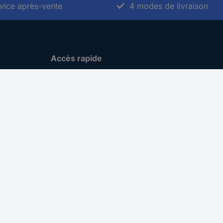
vice après-vente
4 modes de livraison
Accès rapide
Marques de A à Z
Catégories de A-Z
Nos promotions 🛒
Download Center
Recrutement
Gestion des cookies