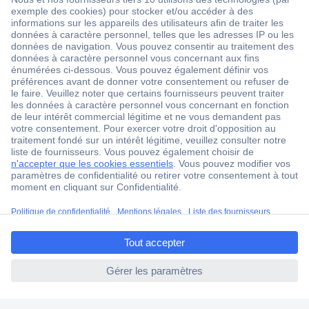
1 500 000 références
2500 marques
18 marques Conrad
Service après-vente
4 modes de livraison
Service Client
Ma commande
Modes de paiement pour les professionnels
ccp.user.init.failed.titl
Modes de paiement pour les particuliers
e
Droits de rétraction & retours
ccp.user.init.failed
FAQ
Modes de livraison