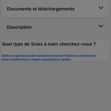
Documents et téléchargements
Description
Quel type de Scies à main cherchez-vous ?
Boîte à onglets
Scie alternative
Scie fine
Scie Puk
Scie à chantourner
Scie à métaux
Scie à onglet manuelle
Scie égoïne