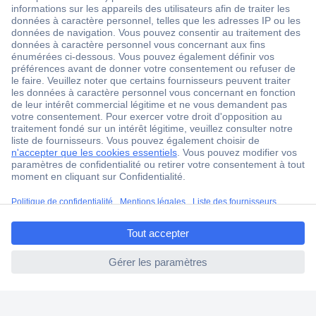
1 500 000 références
2500 marques
18 marques Conrad
Service après-vente
4 modes de livraison
Service Client
Ma commande
Modes de paiement pour les professionnels
ccp.user.init.failed.titl
Modes de paiement pour les particuliers
e
Droits de rétraction & retours
ccp.user.init.failed
FAQ
Modes de livraison
A propos de Conrad