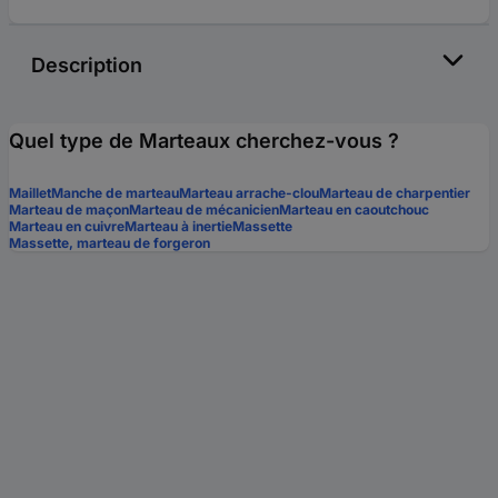
Description
Quel type de Marteaux cherchez-vous ?
Maillet
Manche de marteau
Marteau arrache-clou
Marteau de charpentier
Marteau de maçon
Marteau de mécanicien
Marteau en caoutchouc
Marteau en cuivre
Marteau à inertie
Massette
Massette, marteau de forgeron