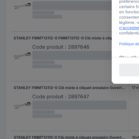
STANLEY FMMT13112-0 FMMT13112-0 Clé mixte à cliquet annulaire Ouverture de clé (métrique) 14 mm
14 
Code produit :
2897646
STANLEY FMMT13113-0 Clé mixte à cliquet annulaire Ouverture de clé (métrique) 17 mm
17 
Code produit :
2897647
STANLEY FMMT13115-0 Clé mixte à cliquet annulaire Ouverture de clé (métrique) 19 mm
19 