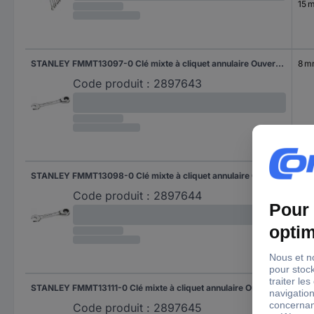
15 
STANLEY FMMT13097-0 Clé mixte à cliquet annulaire Ouverture de clé (métrique) 8 mm
8 
Code produit :
2897643
STANLEY FMMT13098-0 Clé mixte à cliquet annulaire Ouverture de clé (métrique) 10 mm
10 
Code produit :
2897644
STANLEY FMMT13111-0 Clé mixte à cliquet annulaire Ouverture de clé (métrique) 13 mm
13 
Code produit :
2897645