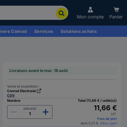
Mon compte
Panier
ivers Conrad
Services
Solutions achats
Livraison avant le mar. 18 août
Vente et expédition :
Conrad Electronic
CGV
Nombre
Total (11,66 € / unité(s))
11,66 €
pièce(s)
HT
frais de port
dont 0,01 €
d’éco-part