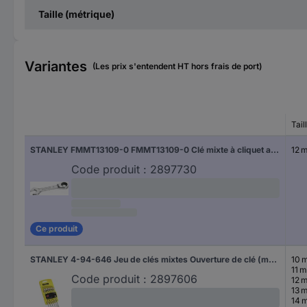
Taille (métrique)
Variantes
(Les prix s'entendent HT hors frais de port)
Tail
STANLEY FMMT13109-0 FMMT13109-0 Clé mixte à cliquet annulaire Ouverture de clé (métrique) 12 mm
12 
Code produit :
2897730
Ce produit
STANLEY 4-94-646 Jeu de clés mixtes Ouverture de clé (métrique) 10 - 15 mm
10 
11 
Code produit :
2897606
12 
13 
14 