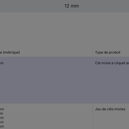
12 mm
le (métrique)
Type de produit
mm
Clé mixte à cliquet a
mm
Jeu de clés mixtes
mm
mm
mm
mm