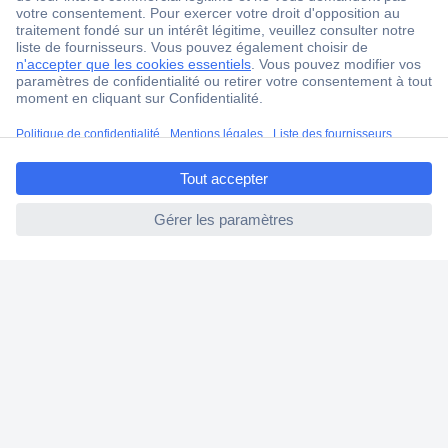
Service Client
Ma commande
Modes de paiement pour les professionnels
Modes de paiement pour les particuliers
ccp.user.init.failed.titl
Droits de rétraction & retours
e
FAQ
ccp.user.init.failed
Modes de livraison
A propos de Conrad
Conrad Your Sourcing Platform
Nouveautés & Conseils
Eco-responsabilité
ISO-certification
Vulnerability Disclosure Program
Information REACH