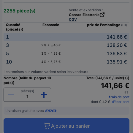
2255 pièce(s)
Vente et expédition :
Conrad Electronic
CGV
Quantité
Economie
prix de l'emballage
(HT)
(pièce(s))
1
141,66 €
-
3
138,20 €
2% = 3,46 €
5
136,83 €
3% = 4,83 €
10
135,91 €
4% = 5,75 €
Les remises sur volume varient selon les vendeurs
Nombre (taille du paquet 10
Total (141,66 € / unité(s))
pc(s))
141,66 €
pièce(s)
HT
frais de port
dont 0,42 €
d’éco-part
Livraison gratuite avec
Ajouter au panier