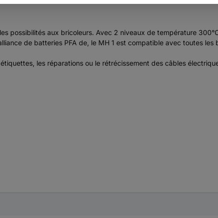
rables possibilités aux bricoleurs. Avec 2 niveaux de température 30
lliance de batteries PFA de, le MH 1 est compatible avec toutes les b
 étiquettes, les réparations ou le rétrécissement des câbles électriqu