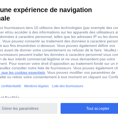
non pertinent
t à air chaud sans fil sans batterie, sans chargeur 500 W
l 088064 MH1 Pistolet à air chaud sans fil sans batterie, s