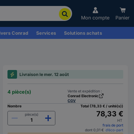
Mon compte
Panier
ivers Conrad
Services
Solutions achats
Livraison le mer. 12 août
4 pièce(s)
Vente et expédition :
Conrad Electronic
CGV
Nombre
Total (78,33 € / unité(s))
78,33 €
pièce(s)
HT
frais de port
dont 0,01 €
d’éco-part