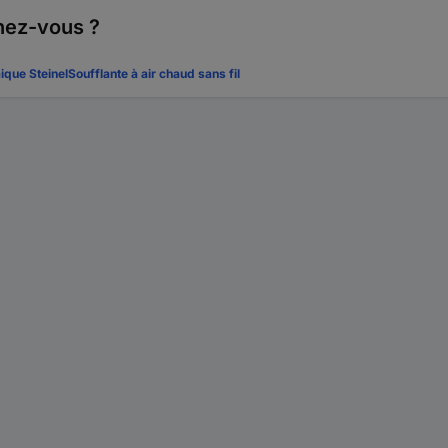
hez-vous ?
que Steinel
Soufflante à air chaud sans fil