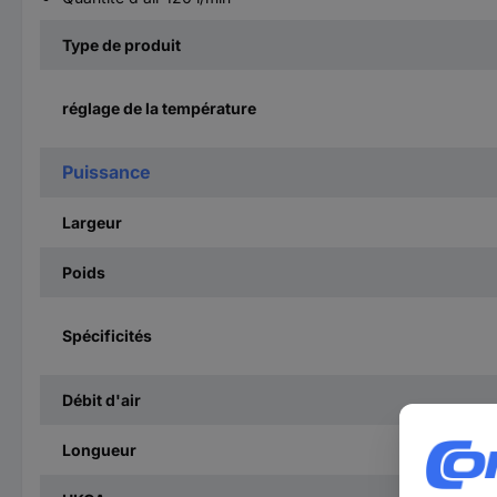
Type de produit
réglage de la température
Puissance
Largeur
Poids
Spécificités
Débit d'air
Longueur