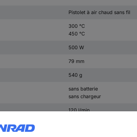
Pistolet à air chaud sans fil
300 °C
450 °C
500 W
79 mm
540 g
sans batterie
sans chargeur
120 l/min
177 mm