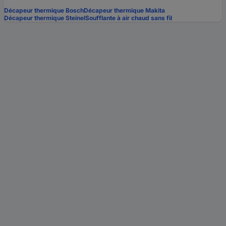
Décapeur thermique Bosch
Décapeur thermique Makita
Décapeur thermique Steinel
Soufflante à air chaud sans fil