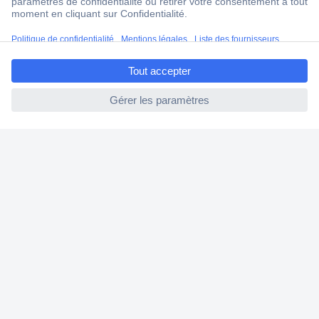
Modes de paiement pour les professionnels
Modes de paiement pour les particuliers
ccp.user.init.failed.titl
Droits de rétraction & retours
e
FAQ
ccp.user.init.failed
Modes de livraison
A propos de Conrad
Conrad Your Sourcing Platform
Nouveautés & Conseils
Eco-responsabilité
ISO-certification
Vulnerability Disclosure Program
Information REACH
Informations sur l'accessibilité
Exercer mon droit de rétractation