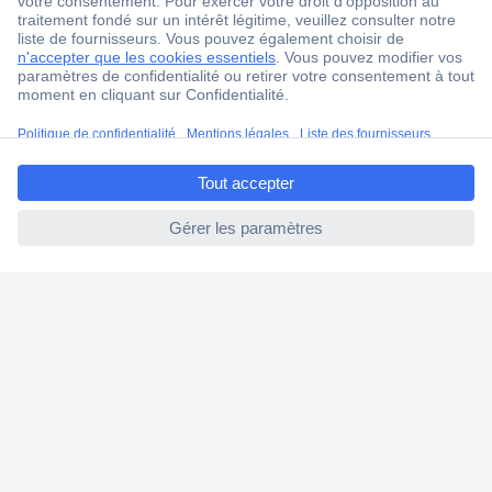
Service Client
Ma commande
Modes de paiement pour les professionnels
Modes de paiement pour les particuliers
ccp.user.init.failed.titl
Droits de rétraction & retours
e
FAQ
ccp.user.init.failed
Modes de livraison
A propos de Conrad
Conrad Your Sourcing Platform
Nouveautés & Conseils
Eco-responsabilité
ISO-certification
Vulnerability Disclosure Program
Information REACH