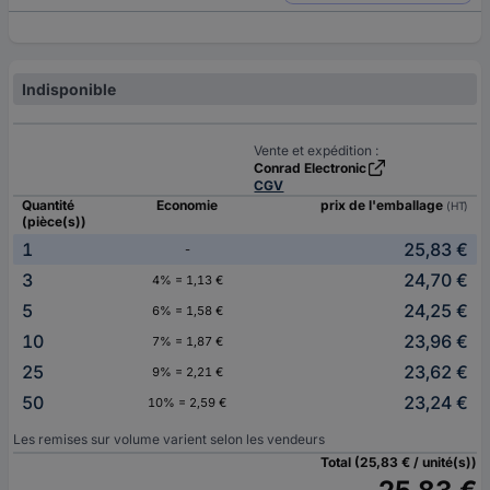
Indisponible
Vente et expédition :
Conrad Electronic
CGV
Quantité
Economie
prix de l'emballage
(HT)
(pièce(s))
1
25,83 €
-
3
24,70 €
4% = 1,13 €
5
24,25 €
6% = 1,58 €
10
23,96 €
7% = 1,87 €
25
23,62 €
9% = 2,21 €
50
23,24 €
10% = 2,59 €
Les remises sur volume varient selon les vendeurs
Total (25,83 € / unité(s))