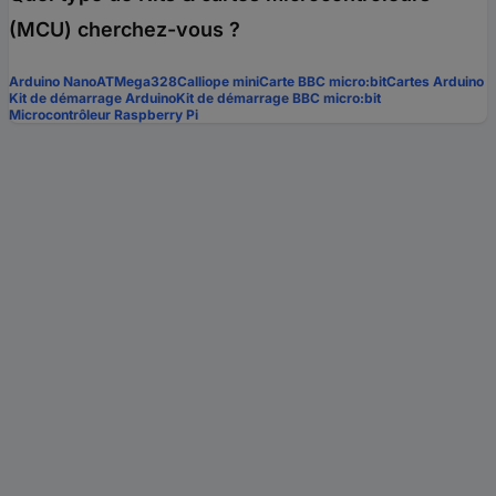
(MCU) cherchez-vous ?
Arduino Nano
ATMega328
Calliope mini
Carte BBC micro:bit
Cartes Arduino
Kit de démarrage Arduino
Kit de démarrage BBC micro:bit
Microcontrôleur Raspberry Pi