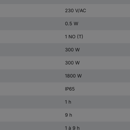
230 V/AC
0.5 W
1 NO (T)
300 W
300 W
1800 W
IP65
1 h
9 h
1 à 9 h