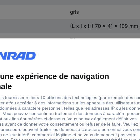
gris
(L x l x H) 70 x 41 x 109 mm
70 mm
41 mm
109 mm
Emballage sans plastique