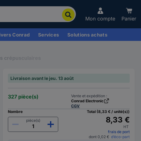
Mon compte
Panier
ivers Conrad
Services
Solutions achats
s crépusculaires
Livraison avant le jeu. 13 août
327 pièce(s)
Vente et expédition :
Conrad Electronic
CGV
Nombre
Total (8,33 € / unité(s))
8,33 €
pièce(s)
HT
frais de port
dont 0,02 €
d’éco-part