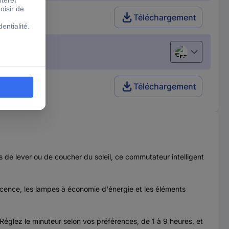
 (T) 1 à 9 h
Téléchargement
Français
Téléchargement
 de lever ou de coucher du soleil, ce commutateur intelligent
cence, les lampes à économie d'énergie et les éléments
églez le minuteur selon vos préférences, de 1 à 9 heures, et