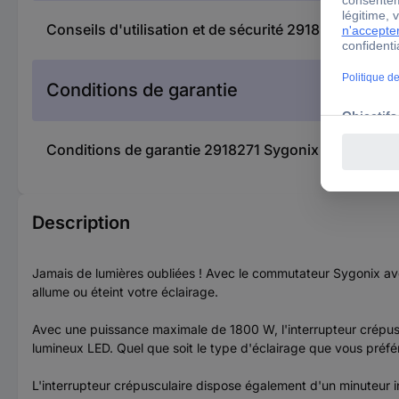
Conseils d'utilisation et de sécurité 2918271 Sygoni
Conditions de garantie
Conditions de garantie 2918271 Sygonix SY-5836542 
Description
Jamais de lumières oubliées ! Avec le commutateur Sygonix avec
allume ou éteint votre éclairage.
Avec une puissance maximale de 1800 W, l'interrupteur crépus
lumineux LED. Quel que soit le type d'éclairage que vous préf
L'interrupteur crépusculaire dispose également d'un minuteur 