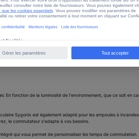
x SY-5836542 Interrupteur crépusculaire gris 230 V/AC 1 NO
Interrupteur crépusculaire gris 230 V/AC 1 NO (T) 1 à 9 h
 En fonction de la luminosité de l'environnement, que ce soit en cas
culaire Sygonix est également adapté pour les ampoules à incandes
érez, le commutateur s'adapte à vos besoins.
intégré qui vous permet de personnaliser les temps de commutation. R