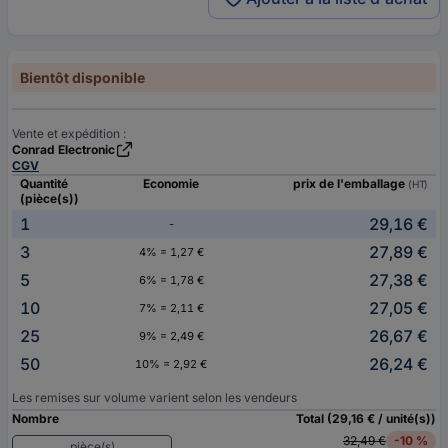
Bientôt disponible
Vente et expédition :
Conrad Electronic
CGV
Quantité
Economie
prix de l'emballage
(HT)
(pièce(s))
1
29,16 €
-
3
27,89 €
4% = 1,27 €
5
27,38 €
6% = 1,78 €
10
27,05 €
7% = 2,11 €
25
26,67 €
9% = 2,49 €
50
26,24 €
10% = 2,92 €
Les remises sur volume varient selon les vendeurs
Nombre
Total (29,16 € / unité(s))
32,49 €
-10 %
pièce(s)