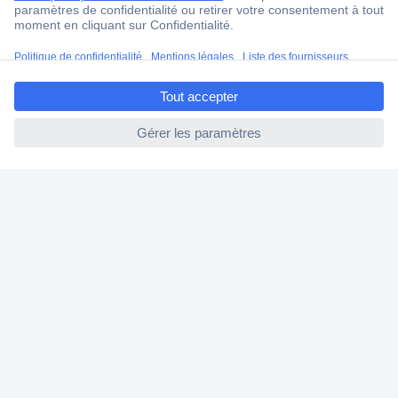
Modes de paiement pour les professionnels
Modes de paiement pour les particuliers
ccp.user.init.failed.titl
Droits de rétraction & retours
e
FAQ
ccp.user.init.failed
Modes de livraison
A propos de Conrad
Conrad Your Sourcing Platform
Nouveautés & Conseils
Eco-responsabilité
ISO-certification
Vulnerability Disclosure Program
Information REACH
Informations sur l'accessibilité
Exercer mon droit de rétractation