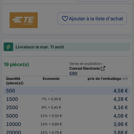
Ajouter à la liste d'achat
Livraison le mar. 11 août
19 pièce(s)
Vente et expédition :
Conrad Electronic
CGV
Quantité
Economie
prix de l'emballage
(HT)
(pièce(s))
500
4,58 €
-
1500
4,28 €
7% = 0,30 €
2500
4,16 €
9% = 0,42 €
5000
4,08 €
11% = 0,50 €
10000
3,98 €
13% = 0,60 €
20000
3,88 €
15% = 0,70 €