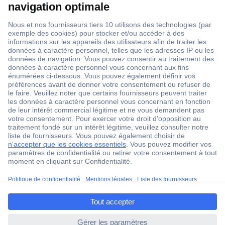
1 500 000 références
2500 marques
18 marques Conrad
Service après-vente
4 modes de livraison
Service Client
Ma commande
Modes de paiement pour les professionnels
ccp.user.init.failed.titl
Modes de paiement pour les particuliers
e
Droits de rétraction & retours
ccp.user.init.failed
FAQ