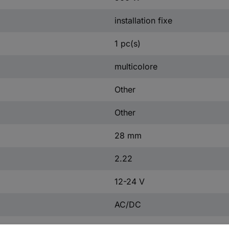
installation fixe
1 pc(s)
multicolore
Other
Other
28 mm
2.22
12-24 V
AC/DC
FAUX