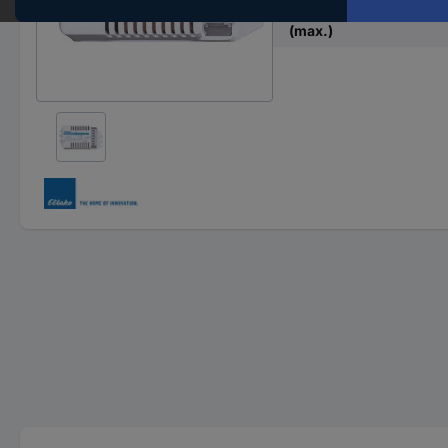
Courant de commutati
(max.)