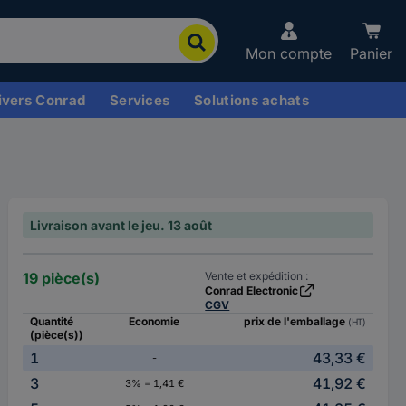
Mon compte
Panier
ivers Conrad
Services
Solutions achats
Livraison avant le jeu. 13 août
19 pièce(s)
Vente et expédition :
Conrad Electronic
CGV
Quantité
Economie
prix de l'emballage
(HT)
(pièce(s))
1
43,33 €
-
3
41,92 €
3% = 1,41 €