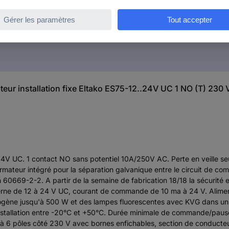
pteur installation fixe Eltako ES75-12..24V UC 1 NO (T) 230 
.24V UC. 1 contact NO sans potentiel 10A/250V AC. Perte en veille 
teur intégré pour la séparation galvanique entre le circuit de com
n 60669-2-2. A partir de la semaine de fabrication 18/18 la sécurit
ne de 12 à 24 V UC, courant de commande de 10 ma à 24 V. Aliment
ogène jusqu'à 500 W et des lampes fluorescentes avec KVG dans un 
nstallation entre -20°C et +50°C. Durée minimale de commande/paus
6 pôles côté 230 V avec bornes enfichables, section de conducteu