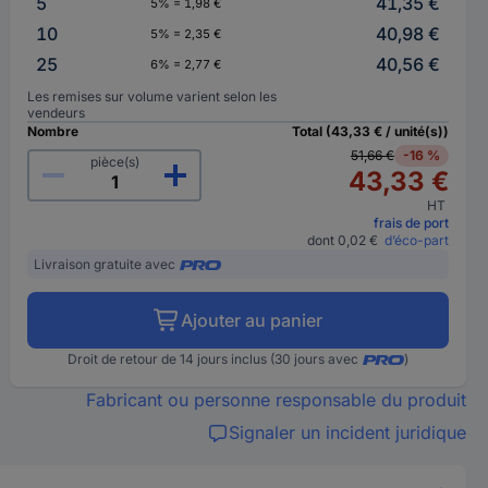
5
41,35 €
5% = 1,98 €
10
40,98 €
5% = 2,35 €
25
40,56 €
6% = 2,77 €
Les remises sur volume varient selon les
vendeurs
Nombre
Total (43,33 € / unité(s))
51,66 €
-16 %
pièce(s)
43,33 €
HT
frais de port
dont 0,02 €
d’éco-part
Livraison gratuite avec
Ajouter au panier
Droit de retour de 14 jours inclus (30 jours avec
)
Fabricant ou personne responsable du produit
Signaler un incident juridique