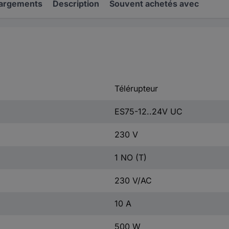
hargements
Description
Souvent achetés avec
Télérupteur
ES75-12..24V UC
230 V
1 NO (T)
230 V/AC
10 A
500 W