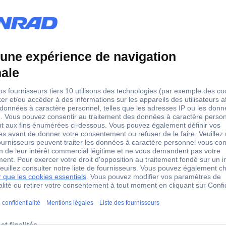
AC
250-250 V
500 W
1000 VA
10 A
0
1
0
non pertinent