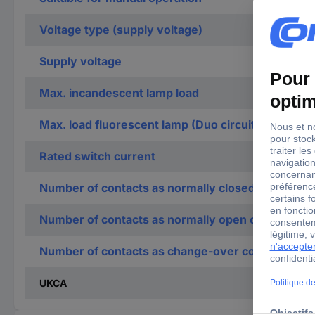
Voltage type (supply voltage)
Supply voltage
Max. incandescent lamp load
Max. load fluorescent lamp (Duo circuit)
Rated switch current
Number of contacts as normally closed contact
Number of contacts as normally open contact
Number of contacts as change-over contact
UKCA