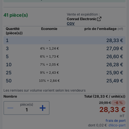
41 pièce(s)
Vente et expédition :
Conrad Electronic
CGV
Quantité
Economie
prix de l'emballage
(HT)
(pièce(s))
1
28,33 €
-
3
27,09 €
4% = 1,24 €
5
26,60 €
6% = 1,73 €
10
26,28 €
7% = 2,05 €
25
25,90 €
9% = 2,43 €
50
25,49 €
10% = 2,84 €
Les remises sur volume varient selon les vendeurs
Nombre
Total (28,33 € / unité(s))
29,99 €
-6 %
pièce(s)
28,33 €
HT
frais de port
dont 0,02 €
d’éco-part