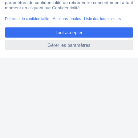
Service Client
Ma commande
ccp.user.init.failed.titl
Modes de paiement pour les professionnels
e
Modes de paiement pour les particuliers
ccp.user.init.failed
Droits de rétraction & retours
FAQ
Modes de livraison
A propos de Conrad
Conrad Your Sourcing Platform
Nouveautés & Conseils
Eco-responsabilité
ISO-certification
Vulnerability Disclosure Program
Information REACH