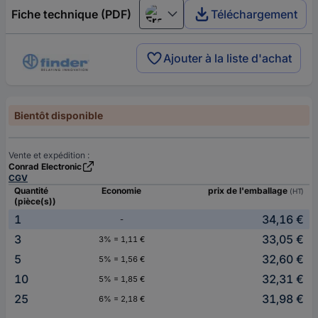
Fiche technique (PDF)
Téléchargement
Français
Ajouter à la liste d'achat
Bientôt disponible
Vente et expédition :
Conrad Electronic
CGV
Quantité
Economie
prix de l'emballage
(HT)
(pièce(s))
1
34,16 €
-
3
33,05 €
3% = 1,11 €
5
32,60 €
5% = 1,56 €
10
32,31 €
5% = 1,85 €
25
31,98 €
6% = 2,18 €