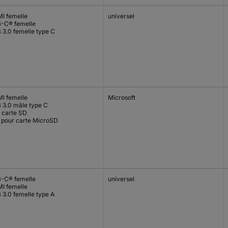
I femelle
universel
-C® femelle
 3.0 femelle type C
I femelle
Microsoft
 3.0 mâle type C
t carte SD
t pour carte MicroSD
-C® femelle
universel
I femelle
 3.0 femelle type A