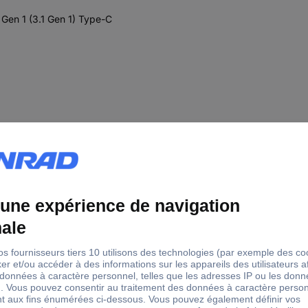
 Gen 1 (3.1 Gen 1) Type-C
Station d'accueil USB-C®
USB-C®
USB 3.0 femelle type C
USB 3.0 femelle type C
USB-C® femelle (Power Deliv
Slot pour carte MicroSD
port carte SD