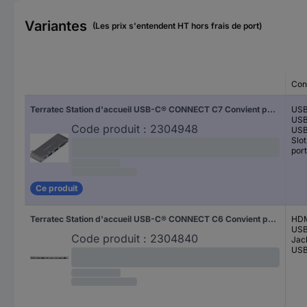
Variantes
(Les prix s'entendent HT hors frais de port)
Con
Terratec Station d'accueil USB-C® CONNECT C7 Convient pour les marques: universel
USB
USB
Code produit :
2304948
USB
Slo
por
Ce produit
Terratec Station d'accueil USB-C® CONNECT C6 Convient pour les marques: universel
HDM
USB
Code produit :
2304840
Jac
USB