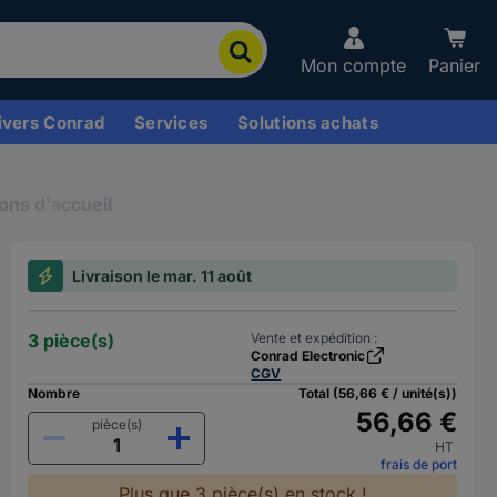
Mon compte
Panier
ivers Conrad
Services
Solutions achats
ions d'accueil
Livraison le mar. 11 août
3 pièce(s)
Vente et expédition :
Conrad Electronic
CGV
Nombre
Total (56,66 € / unité(s))
56,66 €
pièce(s)
HT
frais de port
Plus que 3 pièce(s) en stock !