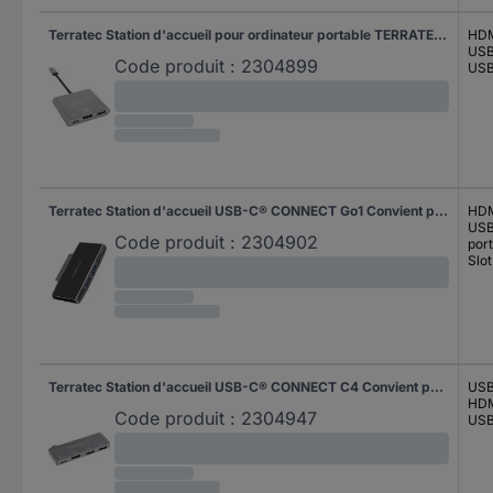
Terratec Station d'accueil pour ordinateur portable TERRATEC CONNECT C3 - Externer Videoadapter - USB-C Convient pour les marques: universel
HDM
USB
Code produit :
2304899
USB
Terratec Station d'accueil USB-C® CONNECT Go1 Convient pour les marques: Microsoft
HDM
USB
Code produit :
2304902
por
Slo
Terratec Station d'accueil USB-C® CONNECT C4 Convient pour les marques: universel
USB
HDM
Code produit :
2304947
USB