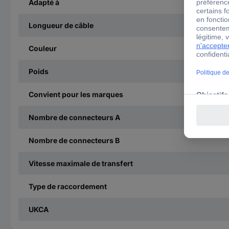
Adapté à
Longueur de câble
Couleur
Poids
Convient pour les marques
Nombre de connecteurs A
Nombre de connecteurs B
Vitesse maximale de transfert
Type de raccordement
UKCA