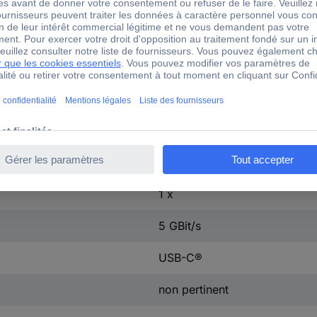
Notebook
0 m
gris
0.09
universel
1 x
1 x
5 GBit/s
USB-C®
non pertinent