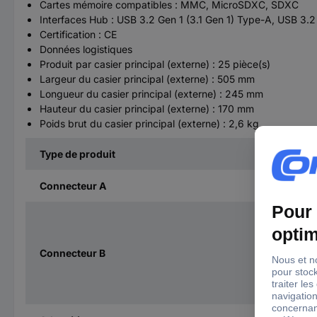
Cartes mémoire compatibles : MMC, MicroSDXC, SDXC
Interfaces Hub : USB 3.2 Gen 1 (3.1 Gen 1) Type-A, USB 3.2
Certification : CE
Données logistiques
Produit par casier principal (externe) : 25 pièce(s)
Largeur du casier principal (externe) : 505 mm
Longueur du casier principal (externe) : 245 mm
Hauteur du casier principal (externe) : 170 mm
Poids brut du casier principal (externe) : 2,6 kg
Type de produit
Connecteur A
Connecteur B