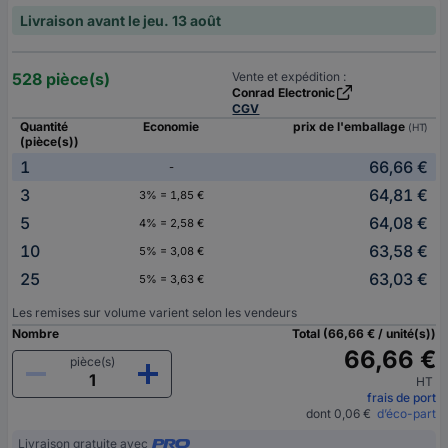
Livraison avant le jeu. 13 août
528 pièce(s)
Vente et expédition :
Conrad Electronic
CGV
Quantité
Economie
prix de l'emballage
(HT)
(pièce(s))
1
66,66 €
-
3
64,81 €
3% = 1,85 €
5
64,08 €
4% = 2,58 €
10
63,58 €
5% = 3,08 €
25
63,03 €
5% = 3,63 €
Les remises sur volume varient selon les vendeurs
Nombre
Total (66,66 € / unité(s))
66,66 €
pièce(s)
HT
frais de port
dont 0,06 €
d’éco-part
Livraison gratuite avec