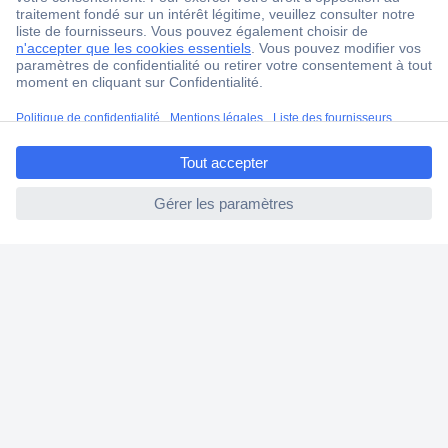
Modes de paiement pour les particuliers
Droits de rétraction & retours
FAQ
ccp.user.init.failed.titl
Modes de livraison
e
A propos de Conrad
ccp.user.init.failed
Conrad Your Sourcing Platform
Nouveautés & Conseils
Eco-responsabilité
ISO-certification
Vulnerability Disclosure Program
Information REACH
Informations sur l'accessibilité
Exercer mon droit de rétractation