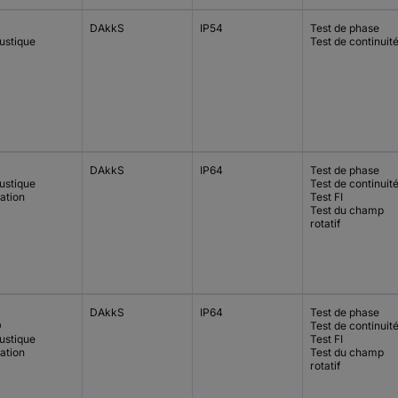
DAkkS
IP54
Test de phase
ustique
Test de continuit
DAkkS
IP64
Test de phase
ustique
Test de continuit
ation
Test FI
Test du champ
rotatif
DAkkS
IP64
Test de phase
D
Test de continuit
ustique
Test FI
ation
Test du champ
rotatif