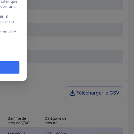
Télécharger le CSV
Gamme de
Catégorie de
Gamme de mesure
mesure V/AC
mesure
V/DC
12 à 690 V
CAT III 690 V
12 à 690 V