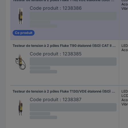
Aco
Code produit :
1238386
Vibr
Ce produit
Testeur de tension à 2 pôles Fluke T90 étalonné (ISO) CAT II 690 V, CAT III 600 V LED, Acoustique
LED
Aco
Code produit :
1238385
Testeur de tension à 2 pôles Fluke T130/VDE étalonné (ISO) CAT III 690 V, CAT IV 600 V LED, LCD, Acoustique, Vibration
LED
LC
Code produit :
1238387
Aco
Vibr