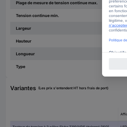
Plage de mesure de tension continue max.
Tension continue min.
Largeur
Hauteur
Longueur
Type
Variantes
(Les prix s'entendent HT hors frais de port)
Aff
Testeur de tension à 2 pôles Fluke T110/VDE étalonné (ISO) CAT III 690 V, CAT IV 600 V LED, Acoustique, Vibration
LED