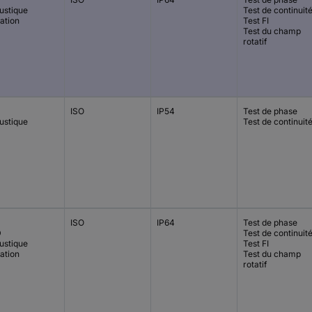
ustique
Test de continuit
ation
Test FI
Test du champ
rotatif
ISO
IP54
Test de phase
ustique
Test de continuit
ISO
IP64
Test de phase
D
Test de continuit
ustique
Test FI
ation
Test du champ
rotatif