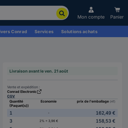
Mon compte
Panier
ivers Conrad
Services
Solutions achats
Livraison avant le ven. 21 août
Vente et expédition :
Conrad Electronic
CGV
Quantité
Economie
prix de l'emballage
(HT)
(Paquet(s))
1
162,49 €
-
3
158,53 €
2% = 3,96 €