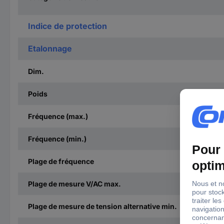
Indice de protection
Etalonnage
Dim.
Poids
Fréquence (max.)
Fréquence (min.)
Plage de fréquence
Plage de mesure V/AC max.
Plage de mesure de tension alternative min.