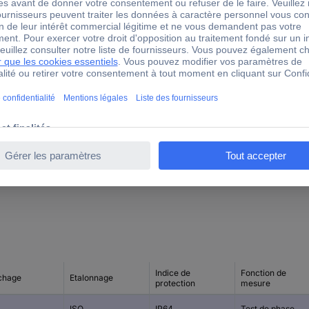
690 V
12 V
70 mm
38 mm
260 mm
T110/VDE
Indice de
Fonction de
ichage
Etalonnage
protection
mesure
ISO
IP64
Test de phase