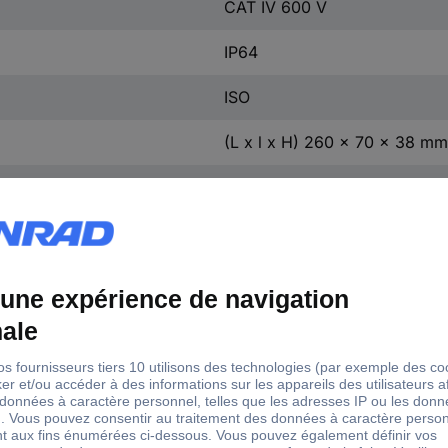
CAT IV 600 V
IP64
ISO
(L x l x H) 260 x 70 x 38 mm
280 g
400 Hz
40 Hz
40 Hz - 400 Hz
690 V
12 V