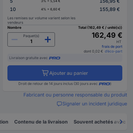
5
156,95 €
3% = 5,54 €
10
155,89 €
4% = 6,60 €
Les remises sur volume varient selon les
vendeurs
Nombre
Total (162,49 € / unité(s))
162,49 €
Paquet(s)
HT
frais de port
dont 0,02 €
d’éco-part
Livraison gratuite avec
Ajouter au panier
Droit de retour de 14 jours inclus (30 jours avec
)
Fabricant ou personne responsable du produit
Signaler un incident juridique
tion
Contenu de la livraison
Souvent achetés avec