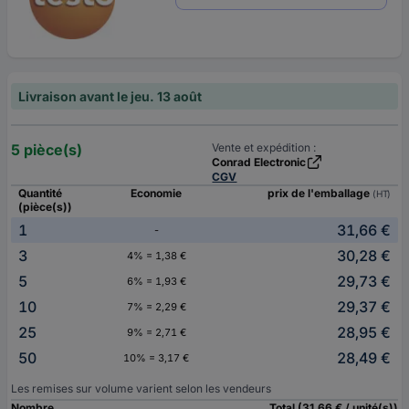
Livraison avant le jeu. 13 août
5 pièce(s)
Vente et expédition :
Conrad Electronic
CGV
Quantité
Economie
prix de l'emballage
(HT)
(pièce(s))
1
31,66 €
-
3
30,28 €
4% = 1,38 €
5
29,73 €
6% = 1,93 €
10
29,37 €
7% = 2,29 €
25
28,95 €
9% = 2,71 €
50
28,49 €
10% = 3,17 €
Les remises sur volume varient selon les vendeurs
Nombre
Total (31,66 € / unité(s))