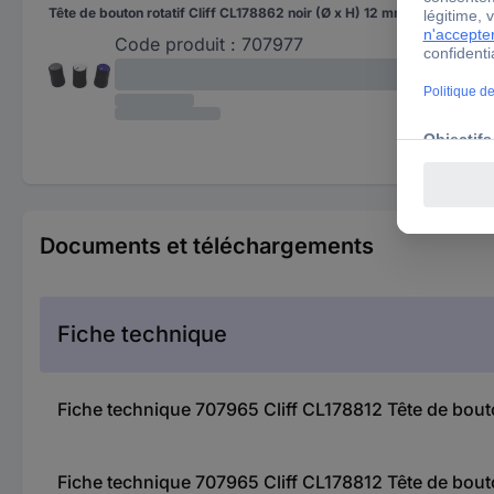
Tête de bouton rotatif Cliff CL178862 noir (Ø x H) 12 mm x 17 mm 1 pc(s)
Code produit :
707977
Documents et téléchargements
Fiche technique
Fiche technique 707965 Cliff CL178812 Tête de bouto
Fiche technique 707965 Cliff CL178812 Tête de bouto