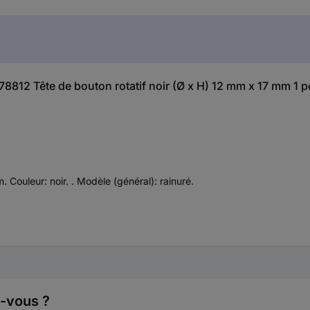
178812 Tête de bouton rotatif noir (Ø x H) 12 mm x 17 mm 1 p
Couleur: noir. . Modèle (général): rainuré.
z-vous ?