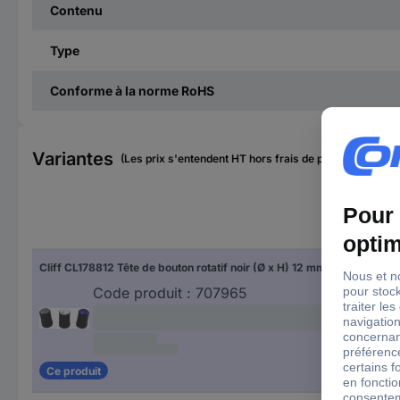
Contenu
Type
Conforme à la norme RoHS
Variantes
(Les prix s'entendent HT hors frais de port)
Cliff CL178812 Tête de bouton rotatif noir (Ø x H) 12 mm x 17 mm 1 pc(s)
Code produit :
707965
Ce produit