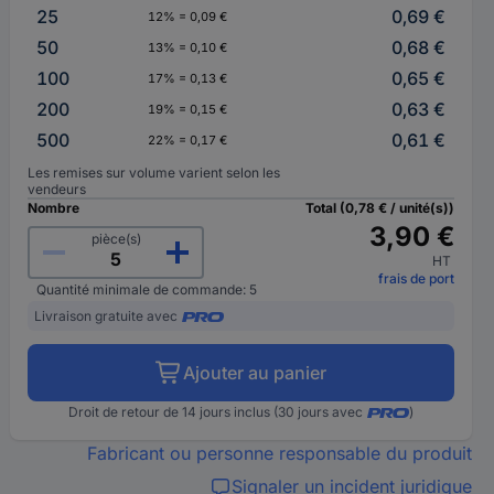
25
0,69 €
12% = 0,09 €
50
0,68 €
13% = 0,10 €
100
0,65 €
17% = 0,13 €
200
0,63 €
19% = 0,15 €
500
0,61 €
22% = 0,17 €
Les remises sur volume varient selon les
vendeurs
Nombre
Total (0,78 € / unité(s))
3,90 €
pièce(s)
HT
frais de port
Quantité minimale de commande: 5
Livraison gratuite avec
Ajouter au panier
Droit de retour de 14 jours inclus (30 jours avec
)
Fabricant ou personne responsable du produit
Signaler un incident juridique