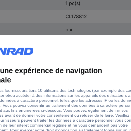
1 pc(s)
CL178812
oui