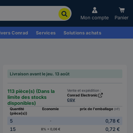
Mon compte
Panier
ivers Conrad
Services
Solutions achats
Livraison avant le jeu. 13 août
113 pièce(s) (Dans la
Vente et expédition :
Conrad Electronic
limite des stocks
CGV
disponibles)
Quantité
Economie
prix de l'emballage
(HT)
(pièce(s))
5
0,78 €
-
15
0,72 €
8% = 0,06 €