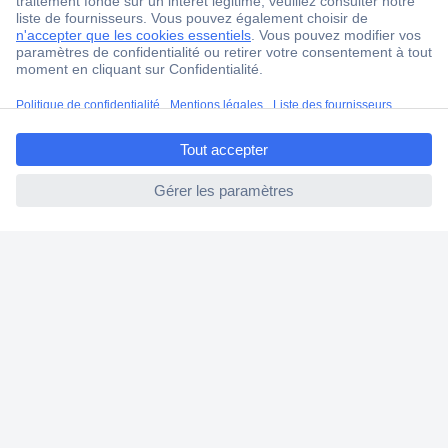
Ma commande
Modes de paiement pour les professionnels
Modes de paiement pour les particuliers
ccp.user.init.failed.titl
Droits de rétraction & retours
e
FAQ
ccp.user.init.failed
Modes de livraison
A propos de Conrad
Conrad Your Sourcing Platform
Nouveautés & Conseils
Eco-responsabilité
ISO-certification
Vulnerability Disclosure Program
Information REACH