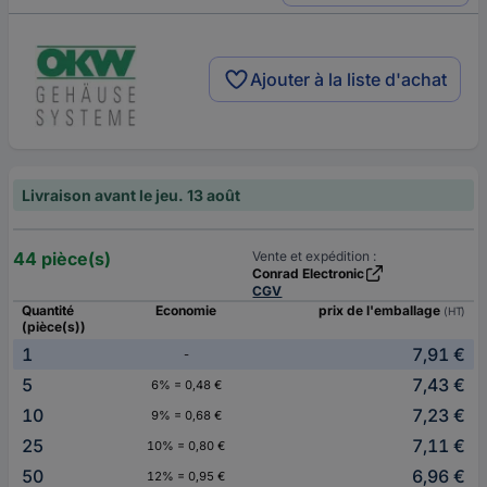
Ajouter à la liste d'achat
Livraison avant le jeu. 13 août
44 pièce(s)
Vente et expédition :
Conrad Electronic
CGV
Quantité
Economie
prix de l'emballage
(HT)
(pièce(s))
1
7,91 €
-
5
7,43 €
6% = 0,48 €
10
7,23 €
9% = 0,68 €
25
7,11 €
10% = 0,80 €
50
6,96 €
12% = 0,95 €