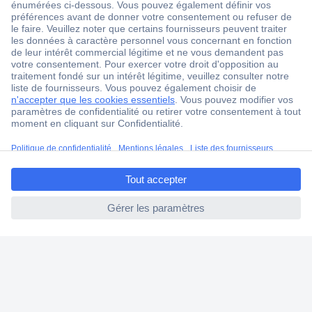
1 500 000 références
2500 marques
18 marques Conrad
Service après-vente
4 modes de livraison
ccp.user.init.failed.titl
Service Client
e
Ma commande
ccp.user.init.failed
Modes de paiement pour les professionnels
Modes de paiement pour les particuliers
Droits de rétraction & retours
FAQ
Modes de livraison