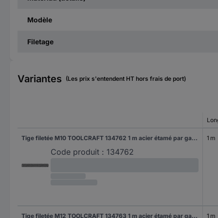
Modèle
Filetage
Variantes
(Les prix s'entendent HT hors frais de port)
Lon
Tige filetée M10 TOOLCRAFT 134762 1 m acier étamé par galvanisation 1 pc(s)
1 m
Code produit :
134762
Tige filetée M12 TOOLCRAFT 134763 1 m acier étamé par galvanisation 1 pc(s)
1 m