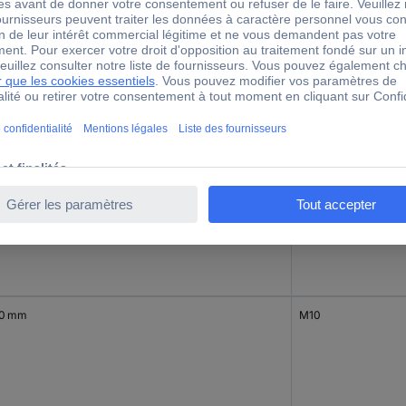
M10
0 mm
M8
0 mm
M10