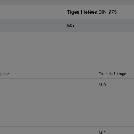
Tiges filetées DIN 975
M5
gueur
Taille du filetage
M10
M12