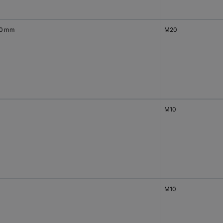
0 mm
M20
M10
M10