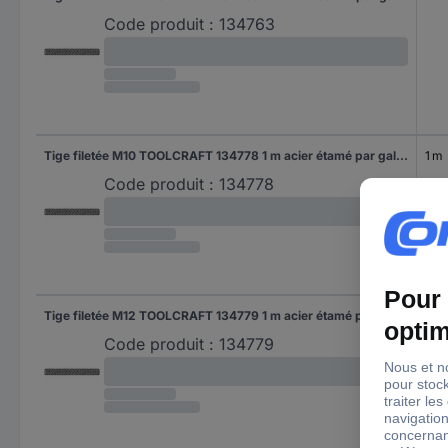
Code produit :
134763
Tige filetée M10 TOOLCRAFT 134778 1 m acier étamé par galvanisation 1 pc(s)
1 m
Code produit :
134778
Tige filetée M12 TOOLCRAFT 134779 1 m acier étamé par galvanisation 1 pc(s)
1 m
Code produit :
134779