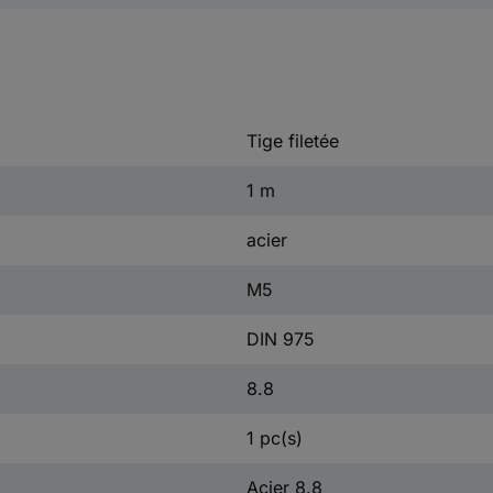
Tige filetée
1 m
acier
M5
DIN 975
8.8
1 pc(s)
Acier 8.8