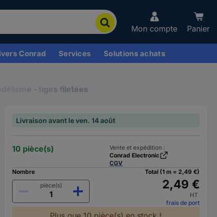
Mon compte
Panier
ivers Conrad
Services
Solutions achats
délisme - tiges filetées
Livraison avant le ven. 14 août
10 pièce(s)
Vente et expédition :
Conrad Electronic
CGV
Nombre
Total (1 m = 2,49 €)
2,49 €
pièce(s)
HT
frais de port
Plus que 10 pièce(s) en stock !