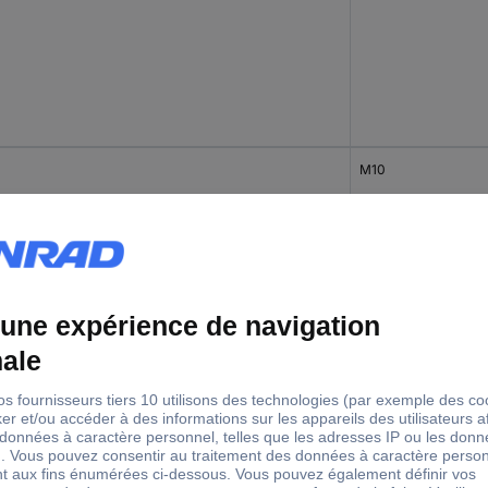
M10
M12