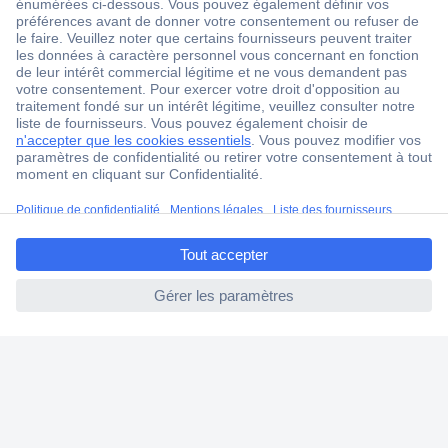
1 500 000 références
2500 marques
18 marques Conrad
Service après-vente
4 modes de livraison
ccp.user.init.failed.titl
Service Client
e
Ma commande
ccp.user.init.failed
Modes de paiement pour les professionnels
Modes de paiement pour les particuliers
Droits de rétraction & retours
FAQ
Modes de livraison