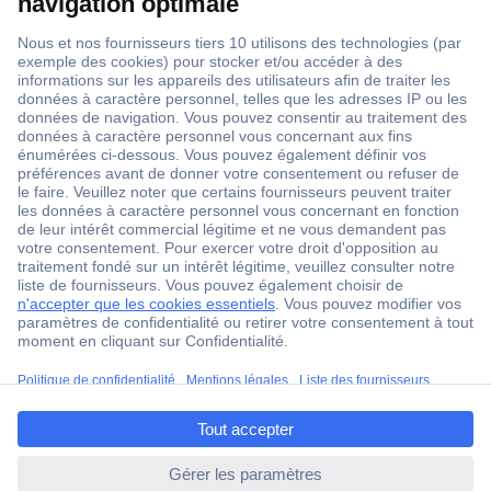
1 500 000 références
2500 marques
18 marques Conrad
Service après-vente
4 modes de livraison
Service Client
Ma commande
Modes de paiement pour les professionnels
ccp.user.init.failed.titl
Modes de paiement pour les particuliers
e
Droits de rétraction & retours
ccp.user.init.failed
FAQ