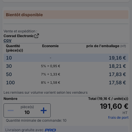
Bientôt disponible
Vente et expédition :
Conrad Electronic
CGV
Quantité
Economie
prix de l'emballage
(HT)
(pièce(s))
10
19,16 €
-
30
18,21 €
5% = 0,95 €
50
17,83 €
7% = 1,33 €
100
17,58 €
8% = 1,58 €
Les remises sur volume varient selon les vendeurs
Nombre
Total (19,16 € / unité(s))
191,60 €
pièce(s)
HT
frais de port
Quantité minimale de commande: 10
Livraison gratuite avec