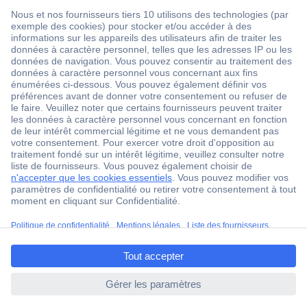
1 500 000 références
2500 marques
18 marques Conrad
Service après-vente
4 modes de livraison
Service Client
Ma commande
Modes de paiement pour les professionnels
ccp.user.init.failed.titl
Modes de paiement pour les particuliers
e
Droits de rétraction & retours
ccp.user.init.failed
FAQ
Modes de livraison