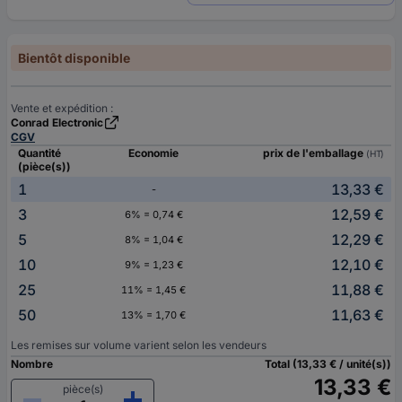
Bientôt disponible
Vente et expédition :
Conrad Electronic
CGV
Quantité
Economie
prix de l'emballage
(HT)
(pièce(s))
1
13,33 €
-
3
12,59 €
6% = 0,74 €
5
12,29 €
8% = 1,04 €
10
12,10 €
9% = 1,23 €
25
11,88 €
11% = 1,45 €
50
11,63 €
13% = 1,70 €
Les remises sur volume varient selon les vendeurs
Nombre
Total (13,33 € / unité(s))
13,33 €
pièce(s)