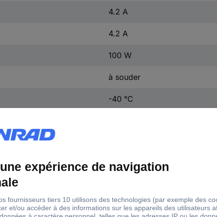
4.2 A
4.2 A
100 W
à souder
-40 °C
+85 °C
(L x l x H) 50.80 x 36.80 x 
12.70 mm
50.80 mm
36.80 mm