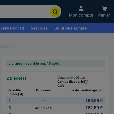
Mon compte
Panier
ivers Conrad
Services
Solutions achats
s CC/CC
Livraison avant le jeu. 13 août
2 pièce(s)
Vente et expédition :
Conrad Electronic
CGV
Quantité
Economie
prix de l'emballage
(HT)
(pièce(s))
1
166,66 €
-
3
162,59 €
2% = 4,07 €