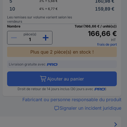
5
160,98 €
3% = 5,68 €
10
159,89 €
4% = 6,77 €
Les remises sur volume varient selon les
vendeurs
Nombre
Total (166,66 € / unité(s))
166,66 €
pièce(s)
HT
frais de port
Plus que 2 pièce(s) en stock !
Livraison gratuite avec
Ajouter au panier
Droit de retour de 14 jours inclus (30 jours avec
)
Fabricant ou personne responsable du produit
Signaler un incident juridique