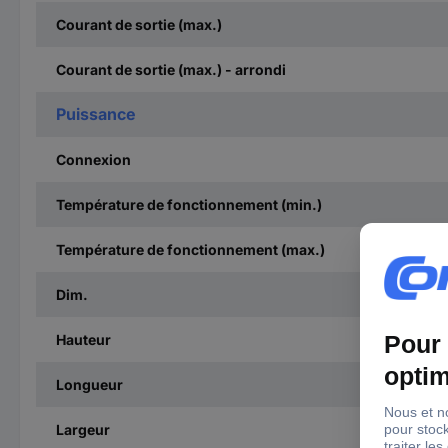
Courant de sortie (max.)
Courant de sortie (max.) - arrondi
Puissance
Connexion
Température de fonctionnement (min.)
Température de fonctionnement (max.)
Dim.
Hauteur
Longueur
Largeur