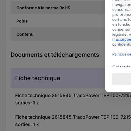
Conforme à la norme RoHS
Poids
Contenu
Documents et téléchargements
Fiche technique
Fiche technique 2615845 TracoPower TEP 100-7215U
sorties: 1 x
Fiche technique 2615845 TracoPower TEP 100-7215U
sorties: 1 x