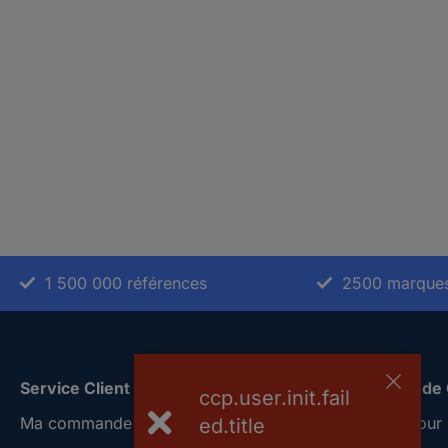
1 500 000 références
2500 marque
Service Client
A propos de
ccp.user.init.fail
Ma commande
Conrad Your 
ed.title