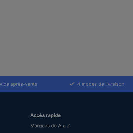
vice après-vente
4 modes de livraison
Accès rapide
Marques de A à Z