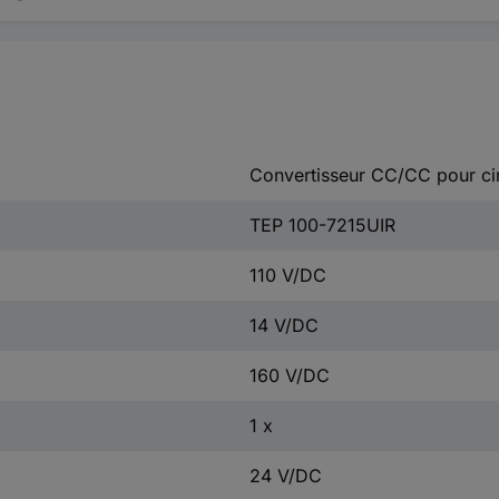
Convertisseur CC/CC pour cir
TEP 100-7215UIR
110 V/DC
14 V/DC
160 V/DC
1 x
24 V/DC