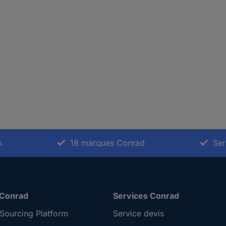
s
18 marques Conrad
Ser
 Conrad
Services Conrad
Sourcing Platform
Service devis