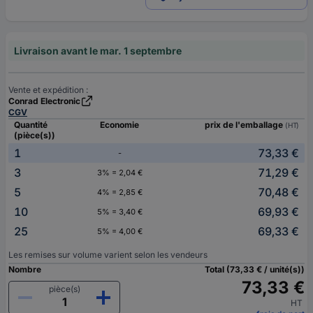
Livraison avant le mar. 1 septembre
Vente et expédition :
Conrad Electronic
CGV
Quantité
Economie
prix de l'emballage
(HT)
(pièce(s))
1
73,33 €
-
3
71,29 €
3% = 2,04 €
5
70,48 €
4% = 2,85 €
10
69,93 €
5% = 3,40 €
25
69,33 €
5% = 4,00 €
Les remises sur volume varient selon les vendeurs
Nombre
Total (73,33 € / unité(s))
73,33 €
pièce(s)
HT