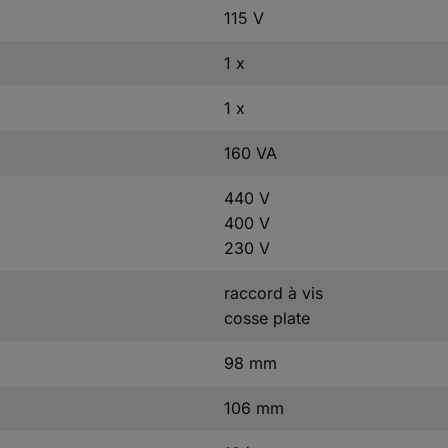
115 V
1 x
1 x
160 VA
440 V
400 V
230 V
raccord à vis
cosse plate
98 mm
106 mm