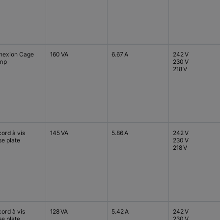
nexion Cage
160 VA
6.67 A
242 V
mp
230 V
218 V
ord à vis
145 VA
5.86 A
242 V
se plate
230 V
218 V
ord à vis
128 VA
5.42 A
242 V
se plate
230 V