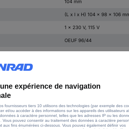
104 mm
(L x l x H) 104 x 98 x 106 m
1 x 230 V, 115 V
OEUF 96/44
1 x 440 V, 400 V, 230 V
1 pc(s)
T 40/B
à visser
profilé
UL/CSA-RECOGNIZED. cRUu
IP00