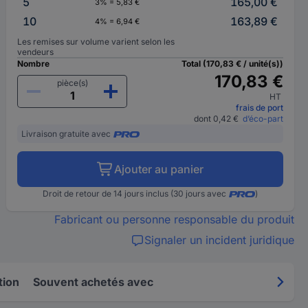
5
165,00 €
3% = 5,83 €
10
163,89 €
4% = 6,94 €
Les remises sur volume varient selon les
vendeurs
Nombre
Total (170,83 € / unité(s))
170,83 €
pièce(s)
HT
frais de port
dont 0,42 €
d’éco-part
Livraison gratuite avec
Ajouter au panier
Droit de retour de 14 jours inclus (30 jours avec
)
Fabricant ou personne responsable du produit
Signaler un incident juridique
tion
Souvent achetés avec