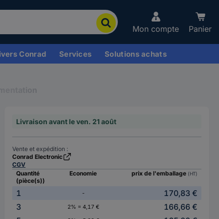
Mon compte
Panier
ivers Conrad
Services
Solutions achats
imentation
Livraison avant le ven. 21 août
Vente et expédition :
Conrad Electronic
CGV
Quantité
Economie
prix de l'emballage
(HT)
(pièce(s))
1
170,83 €
-
3
166,66 €
2% = 4,17 €