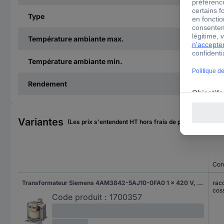
Type
Température ambiante max.
Température ambiante min.
Rendement
Variantes
(Les prix s'entendent HT hors frais de port)
Con
Transformateur Siemens 4AM3842-5AJ10-0FA0 1 x 420 V, 400 V, 380 V 1 x 110 V 160 VA 1.45 A 1 pc(s)
racc
cos
Code produit :
1700357