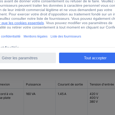
4AM3842-8MD40-0FA0
+40 °C
40 °C
0.86 %
nexion
Puissance
Courant de sortie
Tension d'entrée
ord à vis
160 VA
1.45 A
420 V
se plate
400 V
380 V