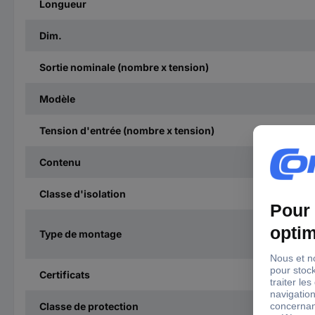
Longueur
Dim.
Sortie nominale (nombre x tension)
Modèle
Tension d'entrée (nombre x tension)
Contenu
Classe d'isolation
Type de montage
Certificats
Classe de protection