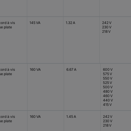
ord à vis
145 VA
1.32 A
242 V
se plate
230 V
218 V
ord à vis
160 VA
6.67 A
600 V
se plate
575 V
550 V
525 V
500 V
480 V
460 V
440 V
415 V
ord à vis
160 VA
1.45 A
242 V
se plate
230 V
218 V