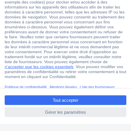
2500 marques
18 marques Conrad
Service après-vente
4 modes de livraison
Service Client
Ma commande
Modes de paiement pour les professionnels
Modes de paiement pour les particuliers
Droits de rétraction & retours
ccp.user.init.failed.titl
FAQ
e
Modes de livraison
ccp.user.init.failed
A propos de Conrad
Conrad Your Sourcing Platform