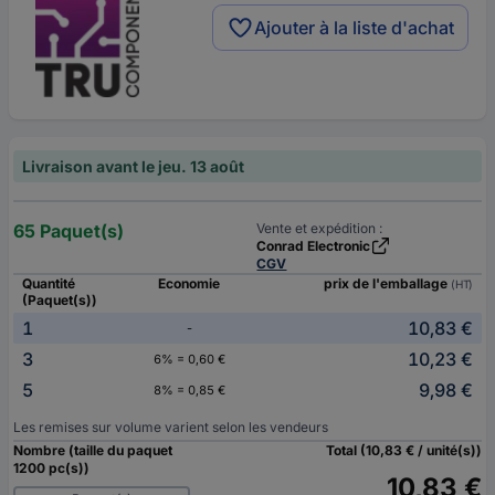
Ajouter à la liste d'achat
Livraison avant le jeu. 13 août
65 Paquet(s)
Vente et expédition :
Conrad Electronic
CGV
Quantité
Economie
prix de l'emballage
(HT)
(Paquet(s))
1
10,83 €
-
3
10,23 €
6% = 0,60 €
5
9,98 €
8% = 0,85 €
Les remises sur volume varient selon les vendeurs
Nombre (taille du paquet
Total (10,83 € / unité(s))
1200 pc(s))
10,83 €