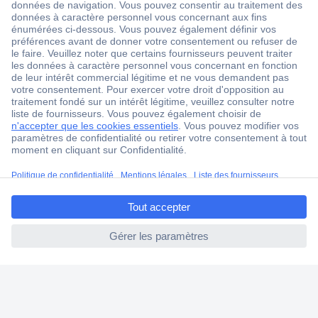
18 marques Conrad
Service après-vente
4 modes de livraison
Service Client
Ma commande
Modes de paiement pour les professionnels
Modes de paiement pour les particuliers
Droits de rétraction & retours
ccp.user.init.failed.titl
FAQ
e
Modes de livraison
ccp.user.init.failed
A propos de Conrad
Conrad Your Sourcing Platform
Nouveautés & Conseils
Eco-responsabilité