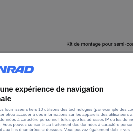
Kit de montage pour semi-co
TC-A18-9B
TO-220
0.1 mm
18 mm
13 mm
(L x l) 18 mm x 13 mm