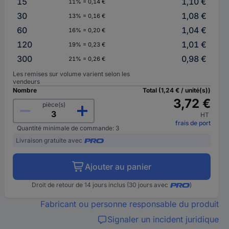
15
1,10 €
11% = 0,14 €
30
1,08 €
13% = 0,16 €
60
1,04 €
16% = 0,20 €
120
1,01 €
19% = 0,23 €
300
0,98 €
21% = 0,26 €
Les remises sur volume varient selon les
vendeurs
Nombre
Total (1,24 € / unité(s))
3,72 €
pièce(s)
HT
frais de port
Quantité minimale de commande: 3
Livraison gratuite avec
Ajouter au panier
Droit de retour de 14 jours inclus (30 jours avec
)
Fabricant ou personne responsable du produit
Signaler un incident juridique