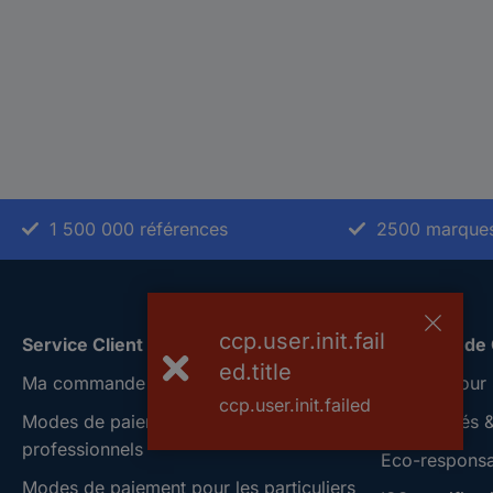
1 500 000 références
2500 marque
ccp.user.init.fail
Service Client
A propos de
ed.title
Ma commande
Conrad Your 
ccp.user.init.failed
Modes de paiement pour les
Nouveautés &
professionnels
Eco-responsab
Modes de paiement pour les particuliers