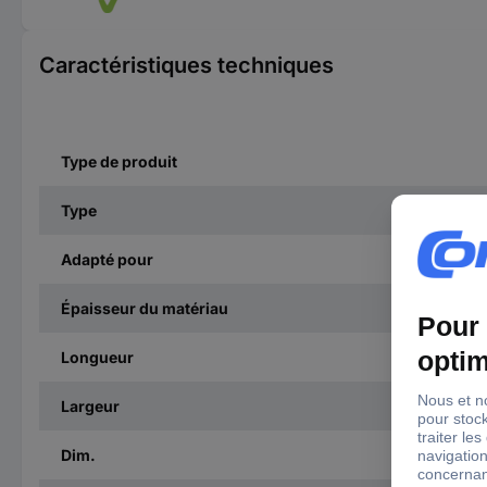
Caractéristiques techniques
Type de produit
Type
Adapté pour
Épaisseur du matériau
Longueur
Largeur
Dim.