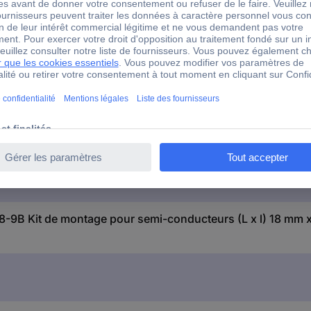
Mica
1 set
oui
B Kit de montage pour semi-conducteurs (L x l) 18 mm x