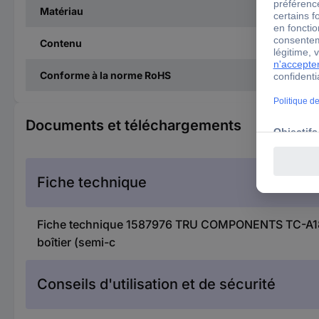
Matériau
Contenu
Conforme à la norme RoHS
Documents et téléchargements
Fiche technique
Fiche technique 1587976 TRU COMPONENTS TC-A18-9
boîtier (semi-c
Conseils d'utilisation et de sécurité