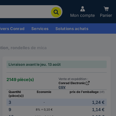
Mon compte
Panier
ivers Conrad
Services
Solutions achats
ation, rondelles de mica
Livraison avant le jeu. 13 août
2149 pièce(s)
Vente et expédition :
Conrad Electronic
CGV
Quantité
Economie
prix de l'emballage
(HT)
(pièce(s))
3
1,24 €
-
9
1,14 €
8% = 0,10 €