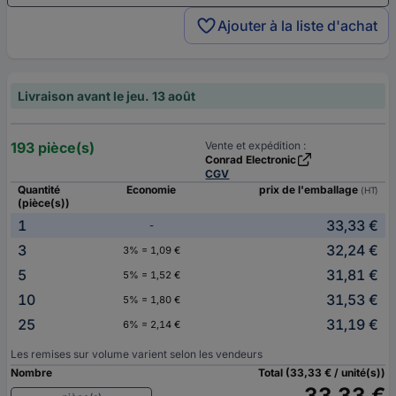
Ajouter à la liste d'achat
Livraison avant le jeu. 13 août
193 pièce(s)
Vente et expédition :
Conrad Electronic
CGV
Quantité
Economie
prix de l'emballage
(HT)
(pièce(s))
1
33,33 €
-
3
32,24 €
3% = 1,09 €
5
31,81 €
5% = 1,52 €
10
31,53 €
5% = 1,80 €
25
31,19 €
6% = 2,14 €
Les remises sur volume varient selon les vendeurs
Nombre
Total (33,33 € / unité(s))
33,33 €