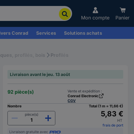
Mon compte
Panier
ivers Conrad
Services
Solutions achats
aques, profilés, bois
Profilés
Livraison avant le jeu. 13 août
92 pièce(s)
Vente et expédition :
Conrad Electronic
CGV
Nombre
Total (1 m = 11,66 €)
5,83 €
pièce(s)
HT
frais de port
Livraison gratuite avec