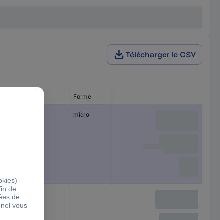
Télécharger le CSV
Ø intérieur
Forme
0
1 mm
micro
6 mm