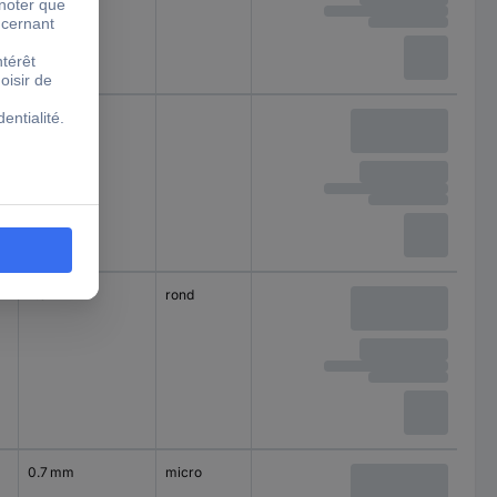
50
8 mm
0
2.5 mm
rond
0.7 mm
micro