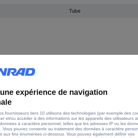
Tube
gueur
Diamètre
Largeur
Dim.
cm
2 mm
2 mm
(Ø x L) 2 mm x 5
cm
0 mm
8 mm
(Ø x L) 8 mm x
500 mm