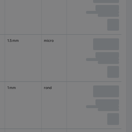
1.5 mm
micro
1 mm
rond