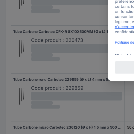
Tube Carbone Carbotec CFK-R 8X10X500MM (Ø x L) 10 mm x 50 cm Diamètre intérieur: 8 mm 1 pc(s)
50 
Code produit :
220473
Tube Carbone rond Carbotec 229859 (Ø x L) 4 mm x 50 cm Diamètre intérieur: 2.5 mm 1 pc(s)
50 
Code produit :
229859
Tube Carbone micro Carbotec 236120 (Ø x H) 1.5 mm x 500 mm Diamètre intérieur: 0.7 mm 1 pc(s)
50 