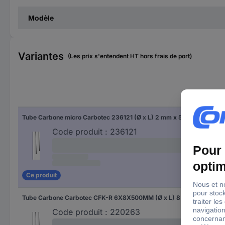
Modèle
Variantes
(Les prix s'entendent HT hors frais de port)
Lon
Tube Carbone micro Carbotec 236121 (Ø x L) 2 mm x 50 cm Diamètre intérieur: 1 mm 1 pc(s)
50 
Code produit :
236121
Ce produit
Tube Carbone Carbotec CFK-R 6X8X500MM (Ø x L) 8 mm x 500 mm Diamètre intérieur: 6 mm 1 pc(s)
50
Code produit :
220263